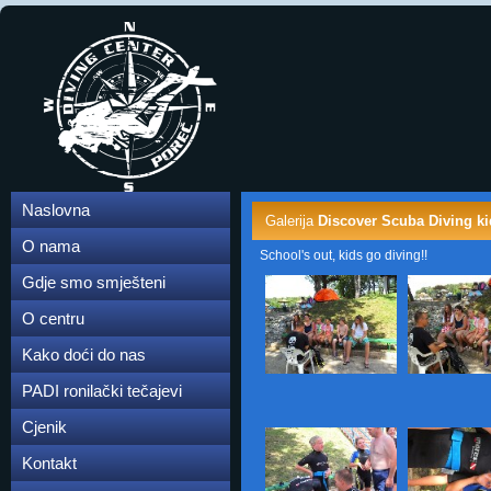
Naslovna
Galerija
Discover Scuba Diving ki
O nama
School's out, kids go diving!!
Gdje smo smješteni
O centru
Kako doći do nas
PADI ronilački tečajevi
Cjenik
Kontakt